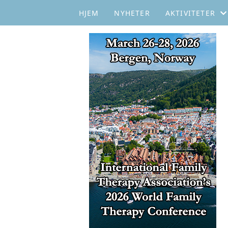
HJEM
NYHETER
AKTIVITETER
WEBINARER
SYSTEMISK KAF