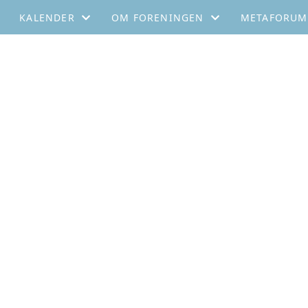
KALENDER
OM FORENINGEN
METAFORUM
KALENDER
GENERALFORSAMLINGER
METAFORUM 
È
LISTE
LOKALLAG NFFT
METAFORUM
NFFTS FOND
ÅRETS FAMILIETERAPEUT
STYRET
VEDTEKTER
HISTORIE