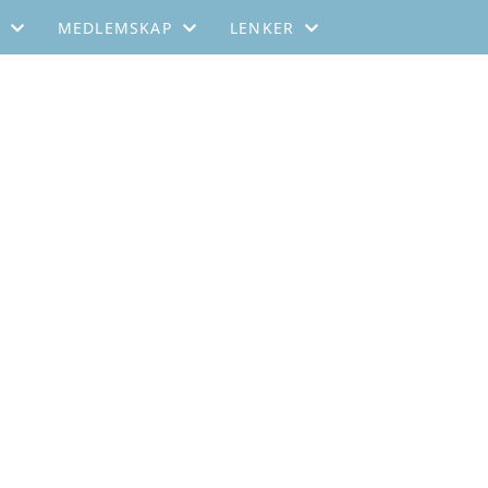
MEDLEMSKAP
LENKER
FØR 2019
BLI MEDLEM
SFFT - SVERIGE
MEDLEMSKAP
STOK-DANMARK
KONTAKT
FFTA-FINLAND
EFTA
IFTA
GNIST